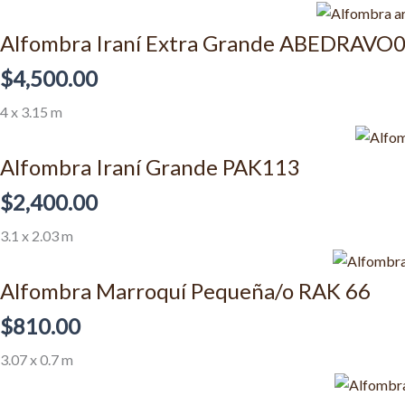
Alfombra Iraní Extra Grande ABEDRAVO
$
4,500.00
4 x 3.15 m
Alfombra Iraní Grande PAK113
$
2,400.00
3.1 x 2.03 m
Alfombra Marroquí Pequeña/o RAK 66
$
810.00
3.07 x 0.7 m