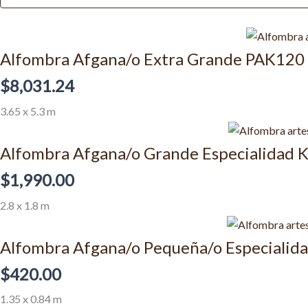
Alfombra Afgana/o Extra Grande PAK120
$
8,031.24
3.65 x 5.3 m
Alfombra Afgana/o Grande Especialidad
$
1,990.00
2.8 x 1.8 m
Alfombra Afgana/o Pequeña/o Especialid
$
420.00
1.35 x 0.84 m