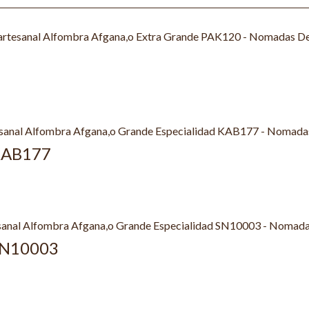
 KAB177
 SN10003