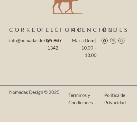
CORREO
TELÉFONO
ATENCIÓN
REDES
Facebook
Instagram
Whatsapp
info@nomadasdesign.com
099 907
Mar a Dom |
1342
10.00 –
18.00
Nomadas Design © 2025
Términos y
Política de
Condiciones
Privacidad