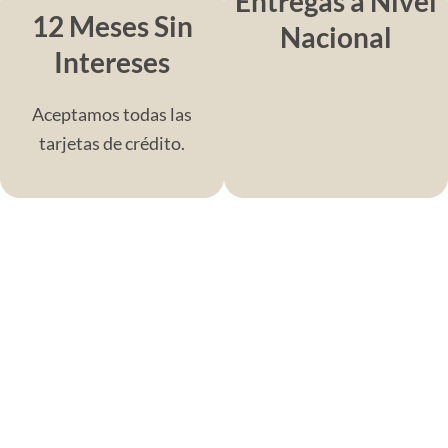
Entregas a Nivel
12 Meses Sin
Nacional
Intereses
Aceptamos todas las
tarjetas de crédito.
Prueba de Alfombra Gratuita
Ven a nuestra tienda y elige las alfombras que
más te gusten. Llévalas a probar en tu espacio y