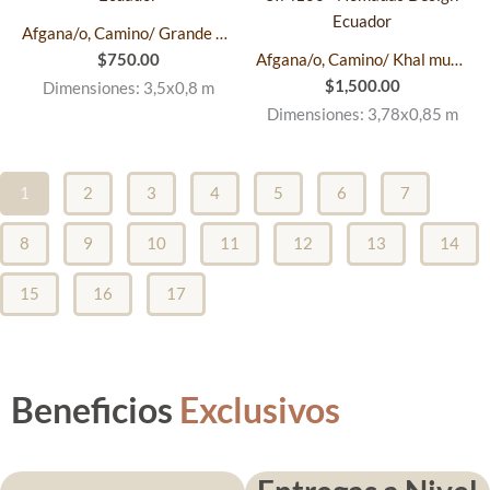
Afgana/o, Camino/ Grande SIM97
$
750.00
Afgana/o, Camino/ Khal muhammadi/ ExtraGrande SIM100
$
1,500.00
Dimensiones: 3,5x0,8 m
Dimensiones: 3,78x0,85 m
1
2
3
4
5
6
7
8
9
10
11
12
13
14
15
16
17
Beneficios
Exclusivos