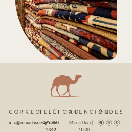
CORREO
TELÉFONO
ATENCIÓN
REDES
Facebook
Instagram
Whatsapp
info@nomadasdesign.com
099 907
Mar a Dom |
1342
10.00 –