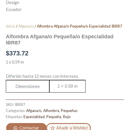
Inicio
/
Afgana/o
/ Alfombra Afgana/o Pequeña/o Especialidad IBR87
Alfombra Afgana/o Pequeña/o Especialidad
IBR87
$
373.72
1 x 0.59 m
Diferido hasta 12 meses con intereses.
Dimensiones
1 × 0.59 m
SKU:
IBR87
Categorías:
Afgana/o
,
Alfombra
,
Pequeñas
Etiquetas:
Especialidad
,
Pequeña
,
Rojo
Contactar
Añadir a Wishlist