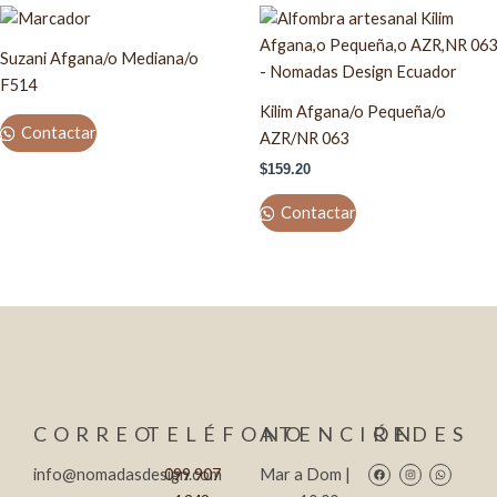
Suzani Afgana/o Mediana/o
F514
Kilim Afgana/o Pequeña/o
Contactar
AZR/NR 063
$
159.20
Contactar
CORREO
TELÉFONO
ATENCIÓN
REDES
Facebook
Instagram
Whatsapp
info@nomadasdesign.com
099 907
Mar a Dom |