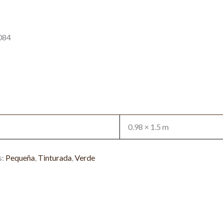
084
0.98 × 1.5 m
s:
Pequeña
,
Tinturada
,
Verde