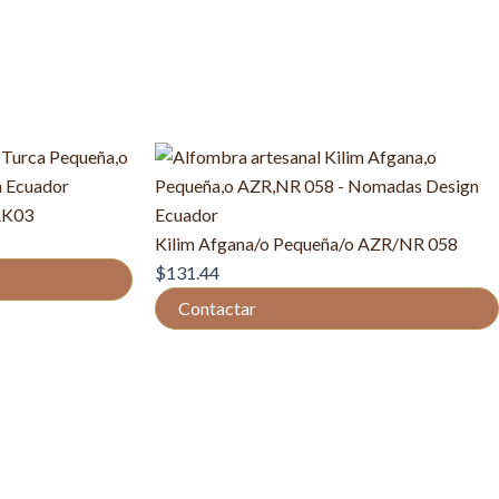
RK03
Kilim Afgana/o Pequeña/o AZR/NR 058
$
131.44
Contactar