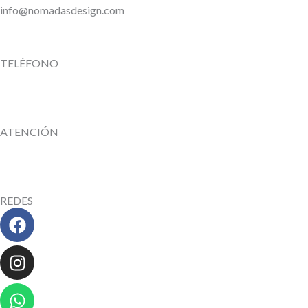
info@nomadasdesign.com
TELÉFONO
ATENCIÓN
REDES
Facebook
Instagram
Whatsapp