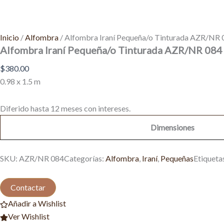
Inicio
/
Alfombra
/ Alfombra Iraní Pequeña/o Tinturada AZR/NR 
Alfombra Iraní Pequeña/o Tinturada AZR/NR 084
$
380.00
0.98 x 1.5 m
Diferido hasta 12 meses con intereses.
Dimensiones
SKU:
AZR/NR 084
Categorías:
Alfombra
,
Iraní
,
Pequeñas
Etiqueta
Contactar
Añadir a Wishlist
Ver Wishlist