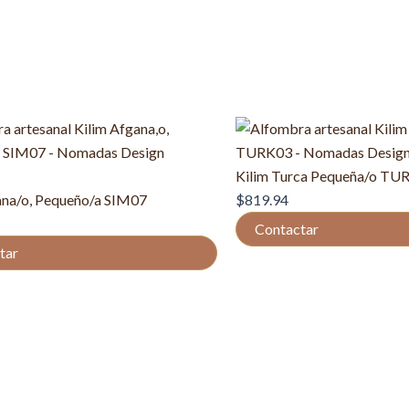
Kilim Turca Pequeña/o TU
ana/o, Pequeño/a SIM07
$
819.94
Contactar
tar