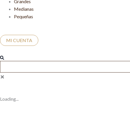
Grandes
Medianas
Pequeñas
MI CUENTA
Search
Loading...