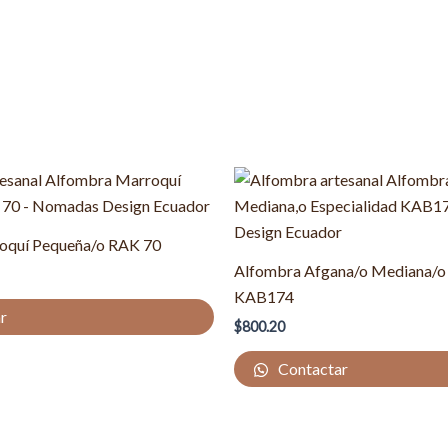
oquí Pequeña/o RAK 70
Alfombra Afgana/o Mediana/o 
KAB174
r
$
800.20
Contactar