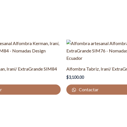
n, Iraní/ ExtraGrande SIM84
Alfombra Tabriz, Iraní/ Extra
$
3,100.00
r
Contactar