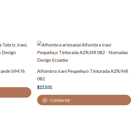
Grande SIM76
Alfombra Iraní Pequeña/o Tinturada AZR/NR
082
$
223.01
Contactar