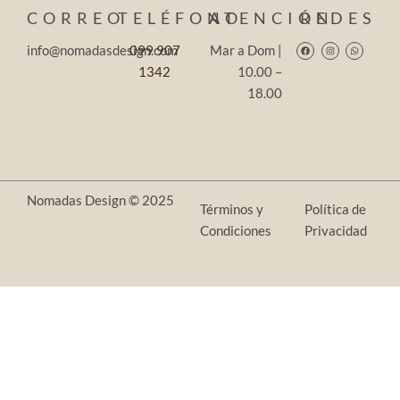
CORREO
TELÉFONO
ATENCIÓN
REDES
Facebook
Instagram
Whatsapp
info@nomadasdesign.com
099 907
Mar a Dom |
1342
10.00 –
18.00
Nomadas Design © 2025
Términos y
Política de
Condiciones
Privacidad