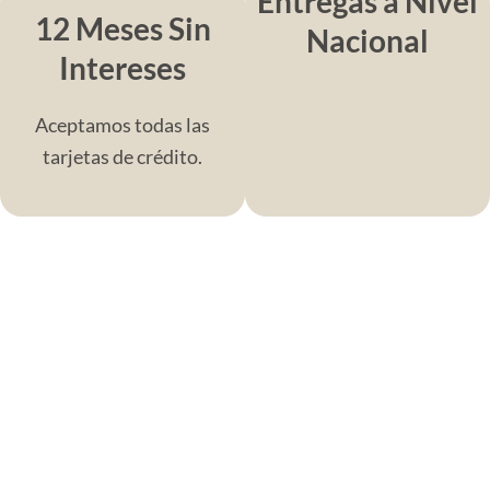
Entregas a Nivel
12 Meses Sin
Nacional
Intereses
Aceptamos todas las
tarjetas de crédito.
Prueba de Alfombra Gratuita
Ven a nuestra tienda y elige las alfombras que
más te gusten. Llévalas a probar en tu espacio y