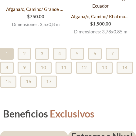
Afgana/o, Camino/ Grande SIM97
$
750.00
Afgana/o, Camino/ Khal muhammadi/ ExtraGrande SIM100
$
1,500.00
Dimensiones: 3,5x0,8 m
Dimensiones: 3,78x0,85 m
1
2
3
4
5
6
7
8
9
10
11
12
13
14
15
16
17
Beneficios
Exclusivos