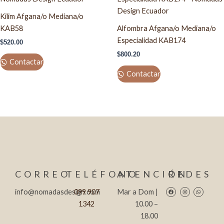
Kilim Afgana/o Mediana/o
KAB58
Alfombra Afgana/o Mediana/o
Especialidad KAB174
$
520.00
$
800.20
Contactar
Contactar
CORREO
TELÉFONO
ATENCIÓN
REDES
Facebook
Instagram
Whatsapp
info@nomadasdesign.com
099 907
Mar a Dom |
1342
10.00 –
18.00