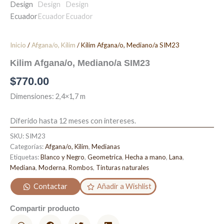
Inicio
/
Afgana/o, Kilim
/ Kilim Afgana/o, Mediano/a SIM23
Kilim Afgana/o, Mediano/a SIM23
$
770.00
Dimensiones: 2,4×1,7 m
Diferido hasta 12 meses con intereses.
SKU:
SIM23
Categorías:
Afgana/o, Kilim
,
Medianas
Etiquetas:
Blanco y Negro
,
Geometrica
,
Hecha a mano
,
Lana
,
Mediana
,
Moderna
,
Rombos
,
Tinturas naturales
Contactar
Añadir a Wishlist
Compartir producto