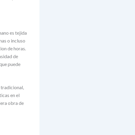
mano es tejida
as o incluso
ion de horas.
nsidad de
d que puede
tradicional,
icas en el
dera obra de