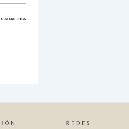
z que comente.
CIÓN
REDES