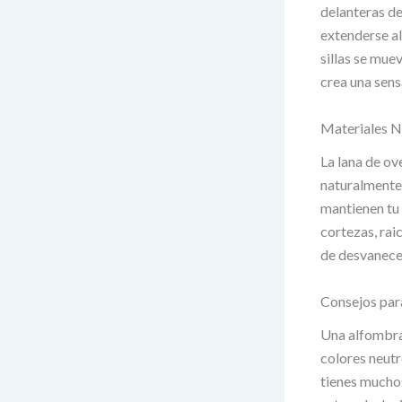
delanteras de
extenderse al
sillas se mu
crea una sensa
Materiales Na
La lana de ov
naturalmente 
mantienen tu 
cortezas, rai
de desvanecer
Consejos par
Una alfombra 
colores neutr
tienes muchos