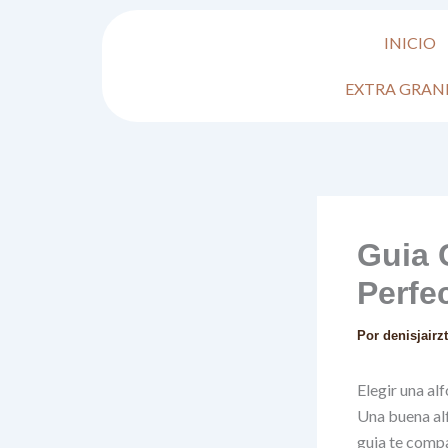
Ir
al
INICIO
contenido
EXTRA GRAN
Guia 
Perfe
Por
denisjair
Elegir una al
Una buena alf
guia te compa