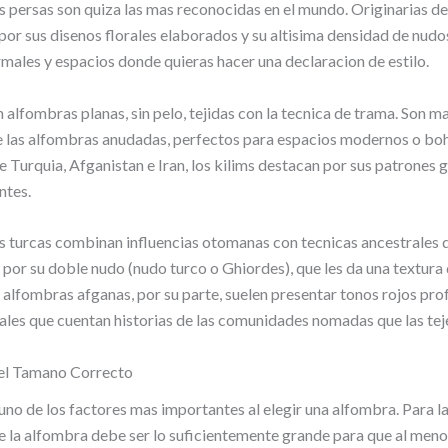
 persas son quiza las mas reconocidas en el mundo. Originarias de 
por sus disenos florales elaborados y su altisima densidad de nudos
rmales y espacios donde quieras hacer una declaracion de estilo.
n alfombras planas, sin pelo, tejidas con la tecnica de trama. Son ma
ue las alfombras anudadas, perfectos para espacios modernos o bo
e Turquia, Afganistan e Iran, los kilims destacan por sus patrones
ntes.
 turcas combinan influencias otomanas con tecnicas ancestrales d
por su doble nudo (nudo turco o Ghiordes), que les da una textura
 alfombras afganas, por su parte, suelen presentar tonos rojos pro
ales que cuentan historias de las comunidades nomadas que las tej
el Tamano Correcto
uno de los factores mas importantes al elegir una alfombra. Para la 
e la alfombra debe ser lo suficientemente grande para que al meno