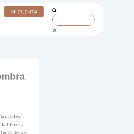
Search
MI CUENTA
fombra
la estetica.
idad. En esta
rfecta, desde