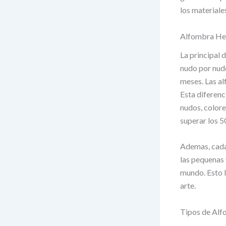
los materiale
Alfombra Hech
La principal 
nudo por nud
meses. Las al
Esta diferenc
nudos, colore
superar los 5
Ademas, cada 
las pequenas 
mundo. Esto l
arte.
Tipos de Alf