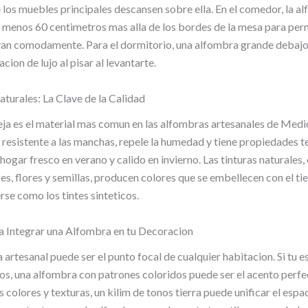
 los muebles principales descansen sobre ella. En el comedor, la 
 menos 60 centimetros mas alla de los bordes de la mesa para perm
evan comodamente. Para el dormitorio, una alfombra grande debajo
cion de lujo al pisar al levantarte.
turales: La Clave de la Calidad
eja es el material mas comun en las alfombras artesanales de Medi
resistente a las manchas, repele la humedad y tiene propiedades 
hogar fresco en verano y calido en invierno. Las tinturas naturales,
ces, flores y semillas, producen colores que se embellecen con el t
se como los tintes sinteticos.
a Integrar una Alfombra en tu Decoracion
artesanal puede ser el punto focal de cualquier habitacion. Si tu e
os, una alfombra con patrones coloridos puede ser el acento perfec
 colores y texturas, un kilim de tonos tierra puede unificar el espac