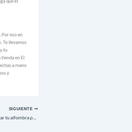
ga que el
. Por eso en
. Te llevamos
y tu
 tienda en El
hechas a mano
nos y
SIGUIENTE
Cómo limpiar y cuidar tu alfombra persa o afgana