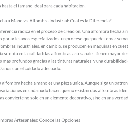
s hasta el tamano ideal para cada habitacion.
a a Mano vs. Alfombra Industrial: Cual es la Diferencia?
diferencia radica en el proceso de creacion. Una alfombra hecha a 
o por artesanos especializados, un proceso que puede tomar seman
fombras industriales, en cambio, se producen en maquinas en cuest
ia se nota en la calidad: las alfombras artesanales tienen mayor de
s mas profundos gracias a las tinturas naturales, y una durabilida
0 anos con el cuidado adecuado.
alfombra hecha a mano es una pieza unica. Aunque siga un patron 
variaciones en cada nudo hacen que no existan dos alfombras ident
as convierte no solo en un elemento decorativo, sino en una verda
ombras Artesanales: Conoce las Opciones