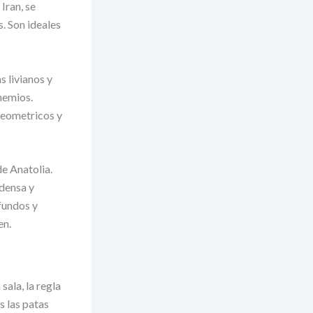
Iran, se
. Son ideales
s livianos y
hemios.
 geometricos y
e Anatolia.
 densa y
fundos y
en.
sala, la regla
s las patas