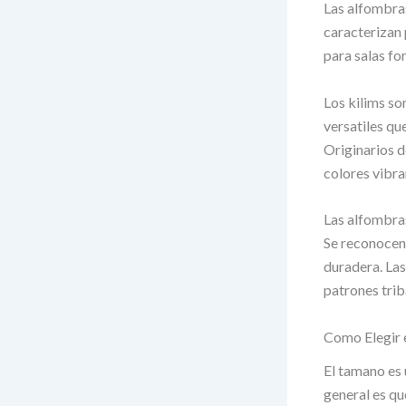
Las alfombras
caracterizan 
para salas fo
Los kilims so
versatiles q
Originarios d
colores vibra
Las alfombras
Se reconocen 
duradera. Las
patrones trib
Como Elegir 
El tamano es 
general es qu