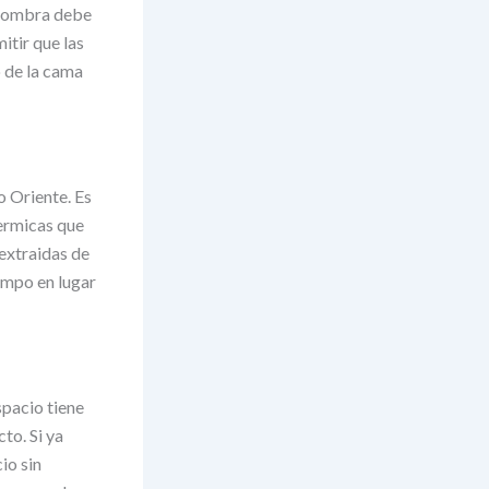
alfombra debe
itir que las
 de la cama
o Oriente. Es
termicas que
 extraidas de
iempo en lugar
spacio tiene
to. Si ya
io sin